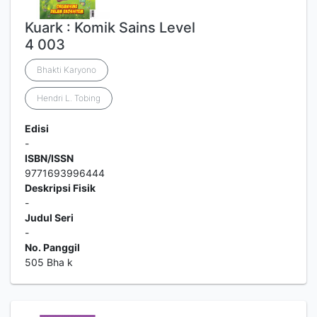
Kuark : Komik Sains Level
4 003
Bhakti Karyono
Hendri L. Tobing
Edisi
-
ISBN/ISSN
9771693996444
Deskripsi Fisik
-
Judul Seri
-
No. Panggil
505 Bha k