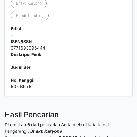
Bhakti Karyono
Hendri L. Tobing
Edisi
-
ISBN/ISSN
9771693996444
Deskripsi Fisik
-
Judul Seri
-
No. Panggil
505 Bha k
Hasil Pencarian
Ditemukan
6
dari pencarian Anda melalui kata kunci:
Pengarang :
Bhakti Karyono