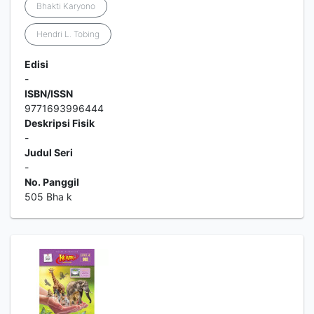
Bhakti Karyono
Hendri L. Tobing
Edisi
-
ISBN/ISSN
9771693996444
Deskripsi Fisik
-
Judul Seri
-
No. Panggil
505 Bha k