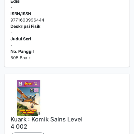
Edisi
-
ISBN/ISSN
9771693996444
Deskripsi Fisik
-
Judul Seri
-
No. Panggil
505 Bha k
Kuark : Komik Sains Level
4 002