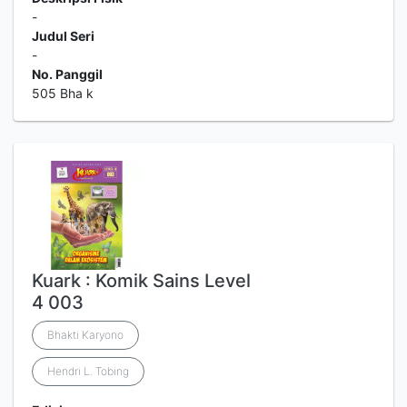
-
Judul Seri
-
No. Panggil
505 Bha k
Kuark : Komik Sains Level
4 003
Bhakti Karyono
Hendri L. Tobing