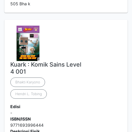
505 Bha k
Kuark : Komik Sains Level
4 001
Bhakti Karyono
Hendri L. Tobing
Edisi
-
ISBN/ISSN
9771693996444
Deskripsi Fisik