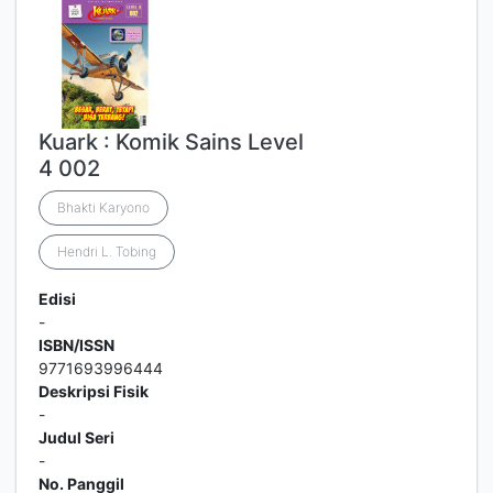
Kuark : Komik Sains Level
4 002
Bhakti Karyono
Hendri L. Tobing
Edisi
-
ISBN/ISSN
9771693996444
Deskripsi Fisik
-
Judul Seri
-
No. Panggil