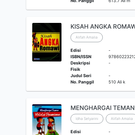
No. Panggil
613.7 Ali m
KISAH ANGKA ROMAW
Alifah Amalia
Edisi
-
ISBN/ISSN
9786022321
Deskripsi
-
Fisik
Judul Seri
-
No. Panggil
510 Ali k
MENGHARGAI TEMAN
Idha Setyarini
Alifah Amalia
Edisi
-