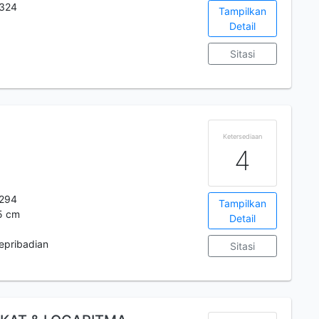
324
Tampilkan
Detail
Sitasi
Ketersediaan
4
294
Tampilkan
25 cm
Detail
epribadian
Sitasi