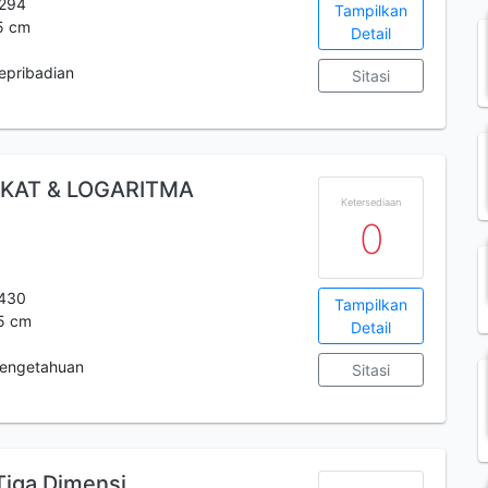
294
Tampilkan
25 cm
Detail
epribadian
Sitasi
KAT & LOGARITMA
Ketersediaan
0
430
Tampilkan
25 cm
Detail
engetahuan
Sitasi
Tiga Dimensi