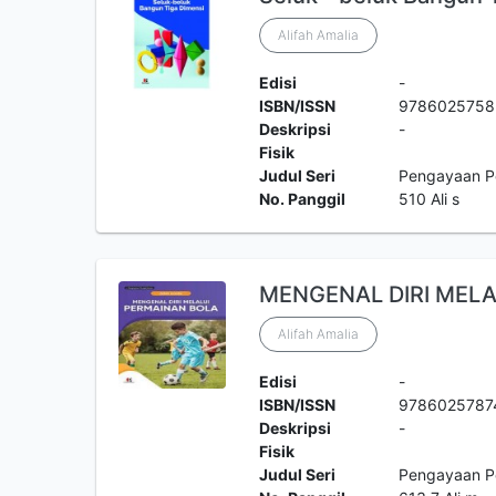
Alifah Amalia
Edisi
-
ISBN/ISSN
9786025758
Deskripsi
-
Fisik
Judul Seri
Pengayaan P
No. Panggil
510 Ali s
MENGENAL DIRI MEL
Alifah Amalia
Edisi
-
ISBN/ISSN
9786025787
Deskripsi
-
Fisik
Judul Seri
Pengayaan P