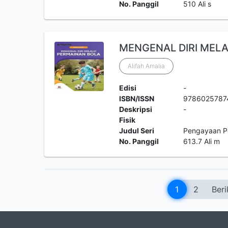
No. Panggil
510 Ali s
MENGENAL DIRI MEL
Alifah Amalia
Edisi
-
ISBN/ISSN
9786025787
Deskripsi
-
Fisik
Judul Seri
Pengayaan P
No. Panggil
613.7 Ali m
1
2
Beri