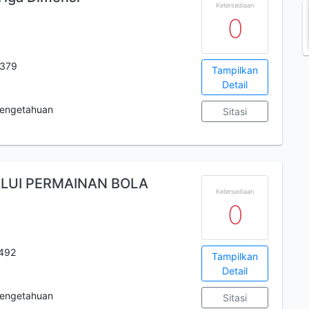
Ketersediaan
0
379
Tampilkan
Detail
engetahuan
Sitasi
ALUI PERMAINAN BOLA
Ketersediaan
0
492
Tampilkan
Detail
engetahuan
Sitasi