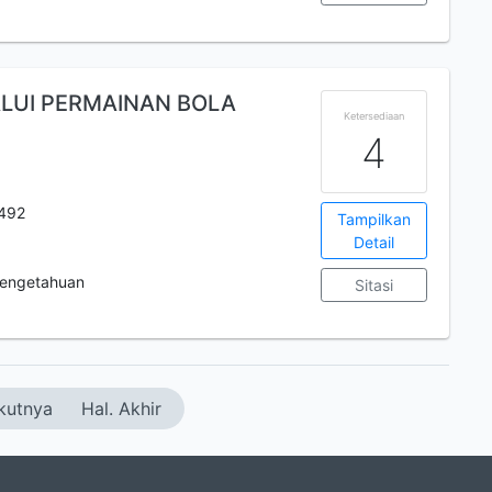
ALUI PERMAINAN BOLA
Ketersediaan
4
492
Tampilkan
Detail
engetahuan
Sitasi
kutnya
Hal. Akhir