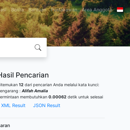
asi
Berita
Bantuan
Pustakawan
Area Anggota
Hasil Pencarian
itemukan
12
dari pencarian Anda melalui kata kunci:
engarang :
Alifah Amalia
ermintaan membutuhkan
0.00062
detik untuk selesai
XML Result
JSON Result
aran