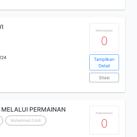
I
Ketersediaan
0
224
Tampilkan
Detail
Sitasi
 MELALUI PERMAINAN
Ketersediaan
0
Muhammad Zuhdi