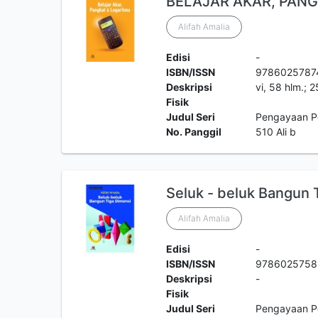
BELAJAR AKAR, PANG
Alifah Amalia
Edisi
-
ISBN/ISSN
9786025787
Deskripsi
vi, 58 hlm.; 
Fisik
Judul Seri
Pengayaan P
No. Panggil
510 Ali b
Seluk - beluk Bangun 
Alifah Amalia
Edisi
-
ISBN/ISSN
9786025758
Deskripsi
-
Fisik
Judul Seri
Pengayaan P