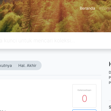
Beranda
Inform
kutnya
Hal. Akhir
D
P
P
Ketersediaan
0
S