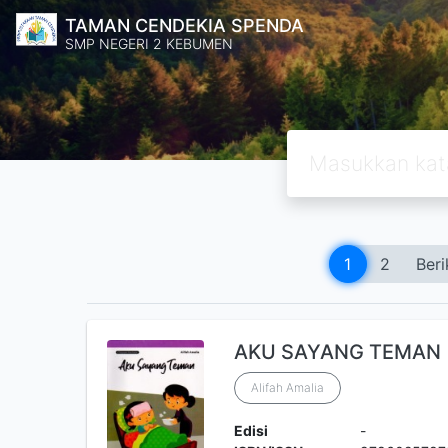
TAMAN CENDEKIA SPENDA
SMP NEGERI 2 KEBUMEN
1
2
Beri
AKU SAYANG TEMAN
Alifah Amalia
Edisi
-