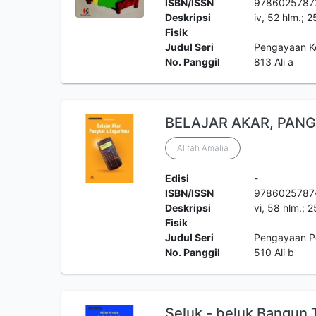
ISBN/ISSN
9786025787
Deskripsi
iv, 52 hlm.; 
Fisik
Judul Seri
Pengayaan K
No. Panggil
813 Ali a
BELAJAR AKAR, PANG
Alifah Amalia
Edisi
-
ISBN/ISSN
9786025787
Deskripsi
vi, 58 hlm.; 
Fisik
Judul Seri
Pengayaan P
No. Panggil
510 Ali b
Seluk - beluk Bangun 