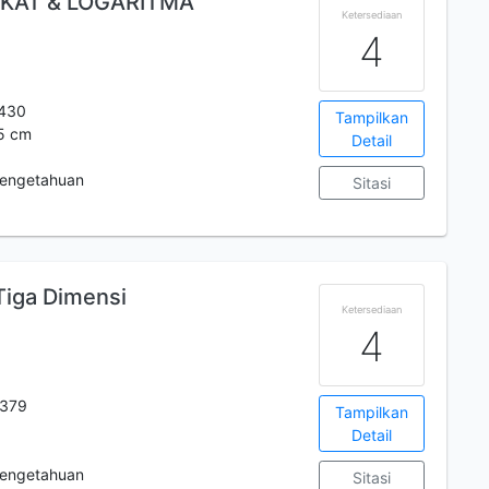
KAT & LOGARITMA
Ketersediaan
4
430
Tampilkan
25 cm
Detail
engetahuan
Sitasi
Tiga Dimensi
Ketersediaan
4
379
Tampilkan
Detail
engetahuan
Sitasi