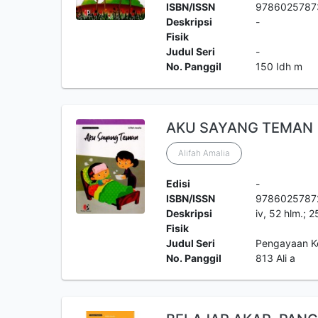
ISBN/ISSN
9786025787
Deskripsi
-
Fisik
Judul Seri
-
No. Panggil
150 Idh m
AKU SAYANG TEMAN
Alifah Amalia
Edisi
-
ISBN/ISSN
9786025787
Deskripsi
iv, 52 hlm.; 
Fisik
Judul Seri
Pengayaan K
No. Panggil
813 Ali a