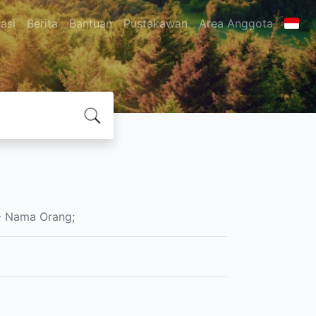
asi
Berita
Bantuan
Pustakawan
Area Anggota
 Nama Orang;