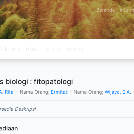
Beranda
Inform
 biologi : fitopatologi
. Rifai
- Nama Orang;
Ermitati
- Nama Orang;
Wijaya, E.A.
-
rsedia Deskripsi
ediaan