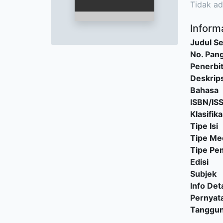
Tidak ad
Informa
Judul Se
No. Pang
Penerbi
Deskrips
Bahasa
ISBN/IS
Klasifika
Tipe Isi
Tipe Me
Tipe P
Edisi
Subjek
Info Deta
Pernyat
Tanggu