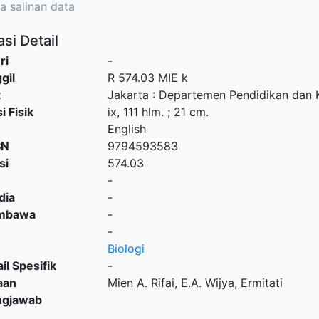
a salinan data
si Detail
ri
-
gil
R 574.03 MIE k
t
Jakarta
:
Departemen Pendidikan dan 
i Fisik
ix, 111 hlm. ; 21 cm.
English
SN
9794593583
si
574.03
-
dia
-
embawa
-
-
Biologi
il Spesifik
-
aan
Mien A. Rifai, E.A. Wijya, Ermitati
ngjawab