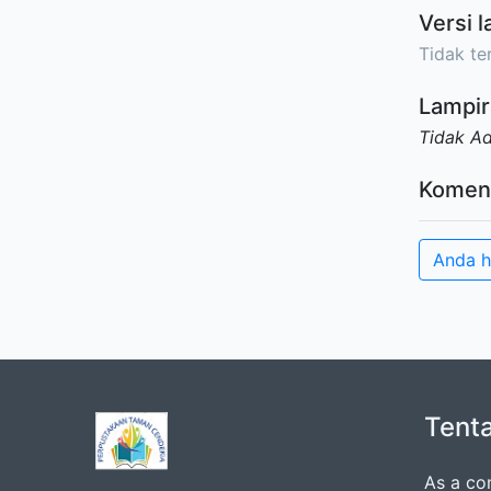
Versi l
Tidak ter
Lampir
Tidak A
Komen
Anda h
Tent
As a co