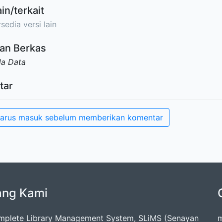
ain/terkait
sedia versi lain
an Berkas
da Data
tar
arus masuk sebelum memberikan komentar
ang Kami
mplete Library Management System, SLiMS (Senayan
m