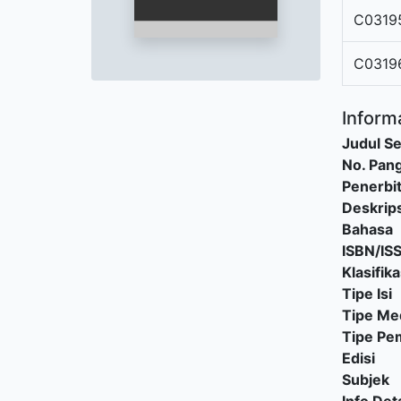
C0319
C0319
Informa
Judul Se
No. Pang
Penerbi
Deskrips
Bahasa
ISBN/IS
Klasifika
Tipe Isi
Tipe Me
Tipe P
Edisi
Subjek