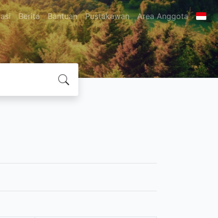
asi
Berita
Bantuan
Pustakawan
Area Anggota