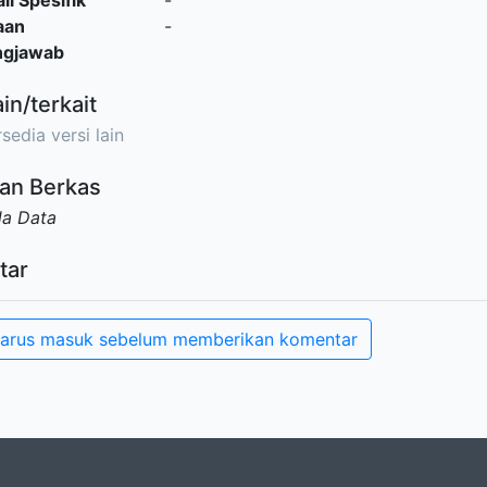
il Spesifik
-
aan
-
ngjawab
ain/terkait
sedia versi lain
an Berkas
da Data
tar
arus masuk sebelum memberikan komentar