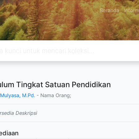
Beranda
Inform
ulum Tingkat Satuan Pendidikan
. Mulyasa, M.Pd.
- Nama Orang;
rsedia Deskripsi
ediaan