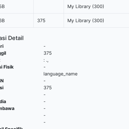
5B
My Library (300)
6B
375
My Library (300)
si Detail
ri
-
gil
375
t
:
.,
i Fisik
-
language_name
SN
-
si
375
-
dia
-
embawa
-
-
-