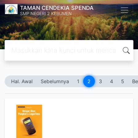
TAMAN CENDEKIA SPENDA
SMP NEGERI 2 KEBUMEN
Hal. Awal
Sebelumnya
1
2
3
4
5
Be