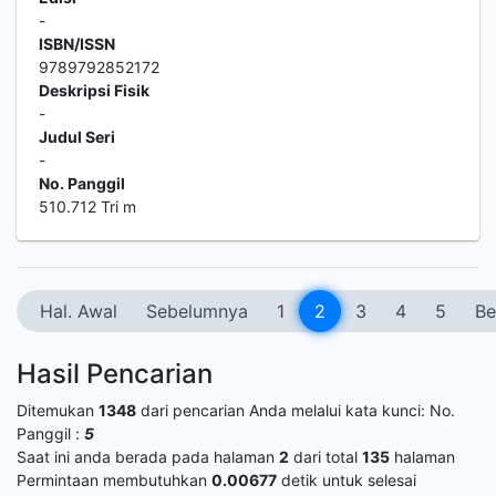
-
ISBN/ISSN
9789792852172
Deskripsi Fisik
-
Judul Seri
-
No. Panggil
510.712 Tri m
Hal. Awal
Sebelumnya
1
2
3
4
5
Be
Hasil Pencarian
Ditemukan
1348
dari pencarian Anda melalui kata kunci:
No.
Panggil :
5
Saat ini anda berada pada halaman
2
dari total
135
halaman
Permintaan membutuhkan
0.00677
detik untuk selesai