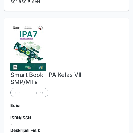
591.959 8 AAN r
Smart Book- IPA Kelas VII
SMP/MTs
deni hadiana dkk
Edisi
-
ISBN/ISSN
-
Deskripsi Fisik