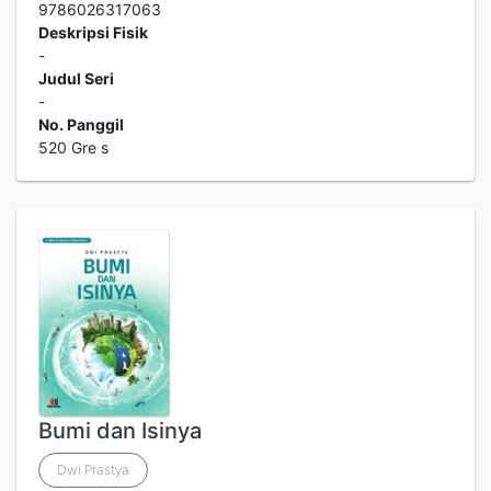
9786026317063
Deskripsi Fisik
-
Judul Seri
-
No. Panggil
520 Gre s
Bumi dan Isinya
Dwi Prastya