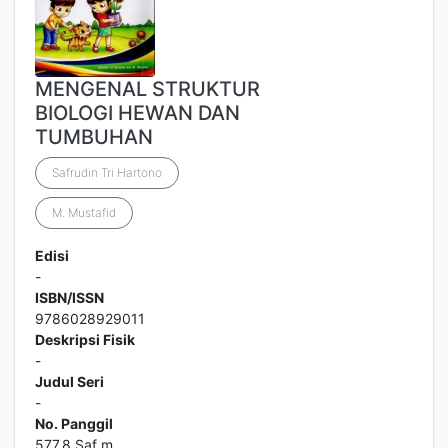
MENGENAL STRUKTUR
BIOLOGI HEWAN DAN
TUMBUHAN
Safrudin Tri Hartono
M. Mustafid
Edisi
-
ISBN/ISSN
9786028929011
Deskripsi Fisik
-
Judul Seri
-
No. Panggil
577.8 Saf m