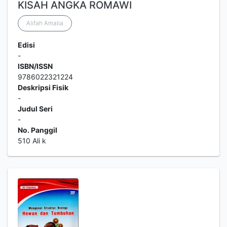
KISAH ANGKA ROMAWI
Alifah Amalia
Edisi
-
ISBN/ISSN
9786022321224
Deskripsi Fisik
-
Judul Seri
-
No. Panggil
510 Ali k