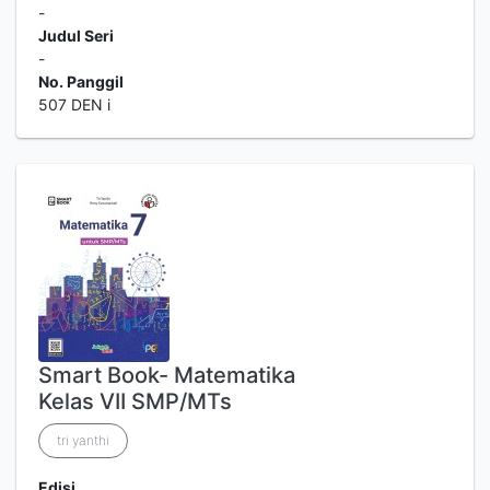
-
Judul Seri
-
No. Panggil
507 DEN i
Smart Book- Matematika
Kelas VII SMP/MTs
tri yanthi
Edisi