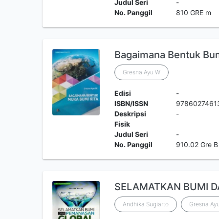
Judul Seri
-
No. Panggil
810 GRE m
Bagaimana Bentuk Bum
Gresna Ayu W
Edisi
-
ISBN/ISSN
9786027461
Deskripsi
-
Fisik
Judul Seri
-
No. Panggil
910.02 Gre B
SELAMATKAN BUMI D
Andhika Sugiarto
Gresna Ay