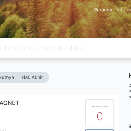
Beranda
Inform
kutnya
Hal. Akhir
D
P
P
MAGNET
Ketersediaan
0
S