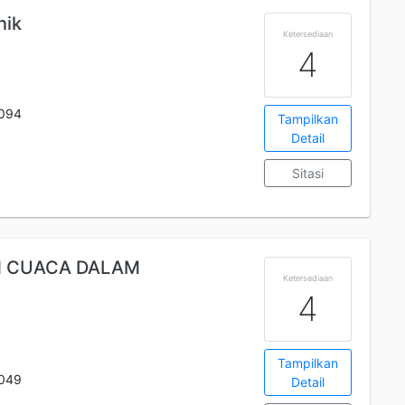
nik
Ketersediaan
4
094
Tampilkan
Detail
Sitasi
N CUACA DALAM
Ketersediaan
4
Tampilkan
049
Detail