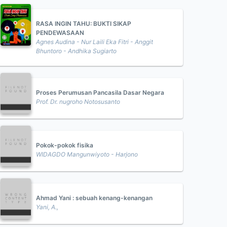
RASA INGIN TAHU: BUKTI SIKAP
PENDEWASAAN
Agnes Audina - Nur Laili Eka Fitri - Anggit
Bhuntoro - Andhika Sugiarto
Proses Perumusan Pancasila Dasar Negara
Prof. Dr. nugroho Notosusanto
Pokok-pokok fisika
WIDAGDO Mangunwiyoto - Harjono
Ahmad Yani : sebuah kenang-kenangan
Yani, A.,