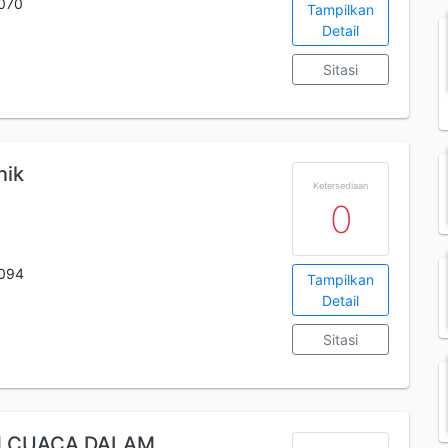
070
Tampilkan
Detail
Sitasi
nik
Ketersediaan
0
094
Tampilkan
Detail
Sitasi
N CUACA DALAM