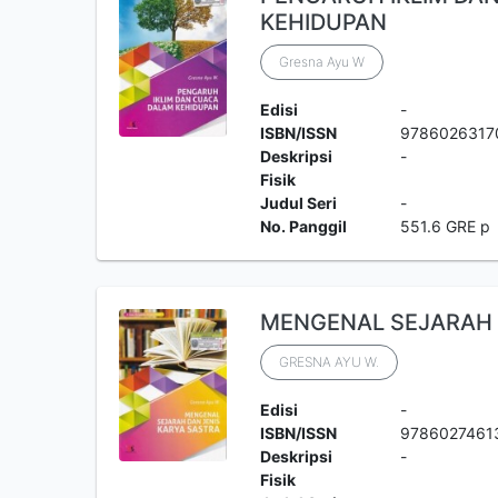
KEHIDUPAN
Gresna Ayu W
Edisi
-
ISBN/ISSN
9786026317
Deskripsi
-
Fisik
Judul Seri
-
No. Panggil
551.6 GRE p
MENGENAL SEJARAH 
GRESNA AYU W.
Edisi
-
ISBN/ISSN
9786027461
Deskripsi
-
Fisik