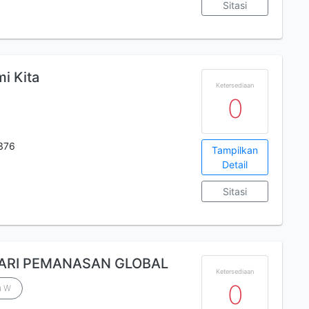
Sitasi
i Kita
Ketersediaan
0
376
Tampilkan
Detail
Sitasi
ARI PEMANASAN GLOBAL
Ketersediaan
0
u W