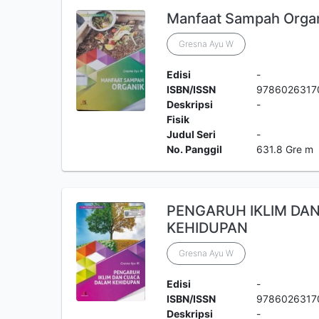
Manfaat Sampah Orga
Gresna Ayu W
Edisi
-
ISBN/ISSN
9786026317
Deskripsi
-
Fisik
Judul Seri
-
No. Panggil
631.8 Gre m
PENGARUH IKLIM DA
KEHIDUPAN
Gresna Ayu W
Edisi
-
ISBN/ISSN
9786026317
Deskripsi
-