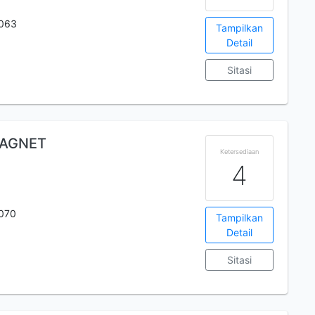
063
Tampilkan
Detail
Sitasi
MAGNET
Ketersediaan
4
070
Tampilkan
Detail
Sitasi