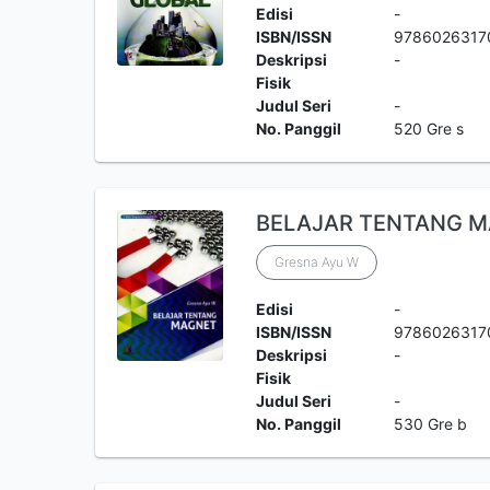
Edisi
-
ISBN/ISSN
9786026317
Deskripsi
-
Fisik
Judul Seri
-
No. Panggil
520 Gre s
BELAJAR TENTANG 
Gresna Ayu W
Edisi
-
ISBN/ISSN
9786026317
Deskripsi
-
Fisik
Judul Seri
-
No. Panggil
530 Gre b