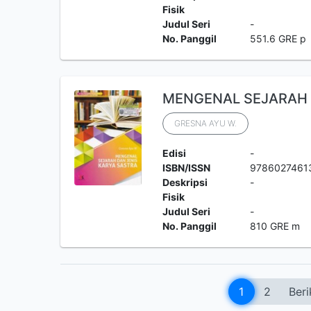
Fisik
Judul Seri
-
No. Panggil
551.6 GRE p
MENGENAL SEJARAH 
GRESNA AYU W.
Edisi
-
ISBN/ISSN
9786027461
Deskripsi
-
Fisik
Judul Seri
-
No. Panggil
810 GRE m
1
2
Beri