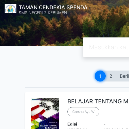
TAMAN CENDEKIA SPENDA
SMP NEGERI 2 KEBUMEN
1
2
Beri
BELAJAR TENTANG 
Gresna Ayu W
Edisi
-