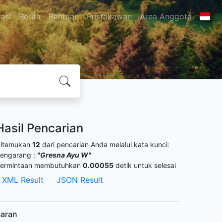
asi
Berita
Bantuan
Pustakawan
Area Anggota
Hasil Pencarian
itemukan
12
dari pencarian Anda melalui kata kunci:
engarang :
"Gresna Ayu W"
ermintaan membutuhkan
0.00055
detik untuk selesai
XML Result
JSON Result
aran