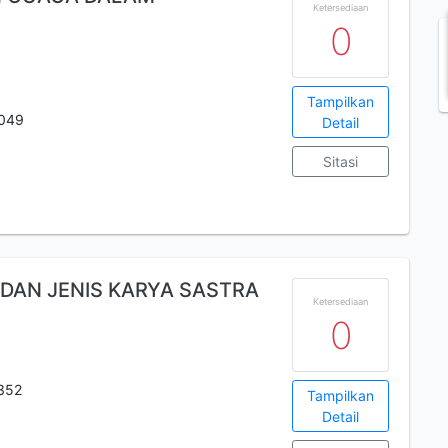
Ketersediaan
0
Tampilkan
049
Detail
Sitasi
DAN JENIS KARYA SASTRA
Ketersediaan
0
352
Tampilkan
Detail